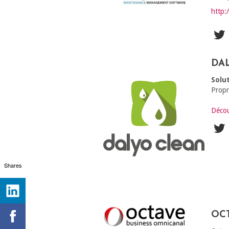
http:
DA
Solu
Propr
Décou
Shares
OC