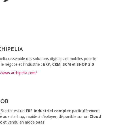
HIPELIA
pelia rassemble des solutions digitales et mobiles pour le
, le négoce et l'industrie :
ERP
,
CRM
,
SCM
et
SHOP 3.0
//www.archipelia.com/
LOB
 Starter est un
ERP industriel complet
particulièrement
é aux start up, rapide à déployer, disponible sur un
Cloud
ic
et vendu en mode
Saas
.