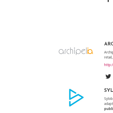
ARC
Archi
retail
http:
SY
Sylob
adapt
publ