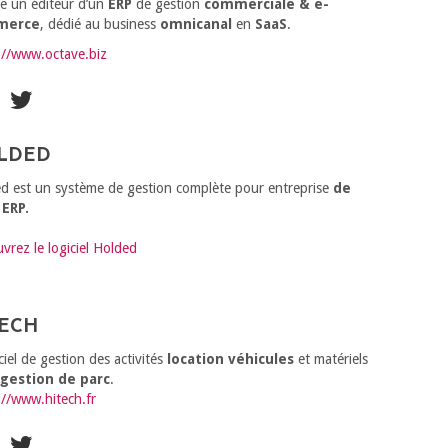
e un éditeur d’un
ERP
de gestion
commerciale & e-
merce
, dédié au business
omnicanal
en
SaaS
.
://www.octave.biz
LDED
d est un système de gestion complète pour entreprise
de
 ERP.
vrez le logiciel Holded
TECH
ciel de gestion des activités
location véhicules
et matériels
e
gestion de parc
.
://www.hitech.fr