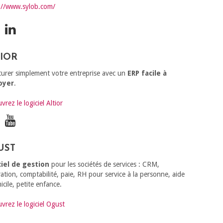
://www.sylob.com/
TIOR
turer simplement votre entreprise avec un
ERP facile à
oyer
.
rez le logiciel Altior
UST
ciel de gestion
pour les sociétés de services : CRM,
ration, comptabilité, paie, RH pour service à la personne, aide
icile, petite enfance.
vrez le logiciel Ogust