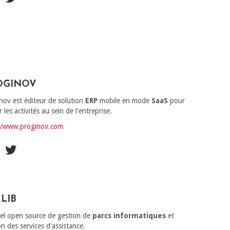
OGINOV
nov est éditeur de solution
ERP
mobile en mode
SaaS
pour
r les activités au sein de l'entreprise.
//www.proginov.com
LIB
iel open source de gestion de
parcs informatiques
et
on des services d'assistance.