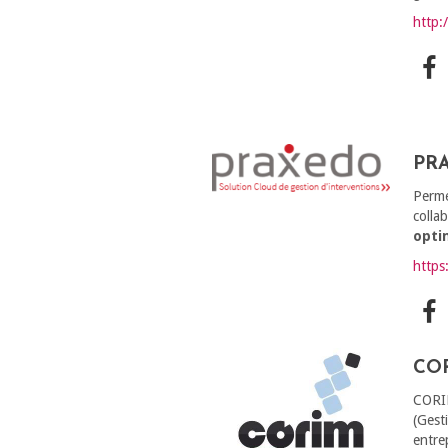
http:
PR
Perme
colla
opti
https
CO
CORI
(Gest
entrep