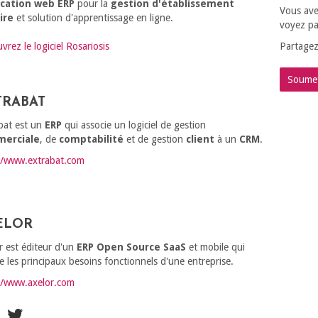
ication web ERP
pour la
gestion d'établissement
Vous ave
ire
et solution d'apprentissage en ligne.
voyez pas
vrez le logiciel Rosariosis
Partagez
Soumet
TRABAT
bat est un
ERP
qui associe un logiciel de gestion
erciale
, de
comptabilité
et de gestion
client
à un
CRM
.
//www.extrabat.com
ELOR
r est éditeur d'un
ERP Open Source
SaaS
et mobile qui
e les principaux besoins fonctionnels d'une entreprise.
//www.axelor.com