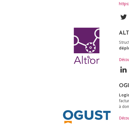
https
AL
Struc
dépl
Découv
OG
Logi
factu
à dom
Décou