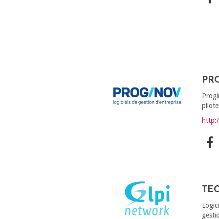
PR
Progi
pilote
http:
TEC
Logic
gesti