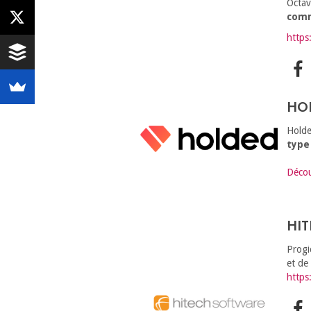
Octav
com
https
HO
Holde
type
Décou
HI
Progi
et d
https