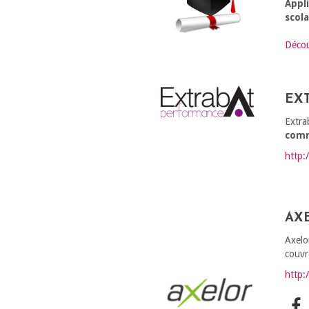
Appl
scola
Décou
EX
Extra
comm
http:
AX
Axelo
couvr
http: